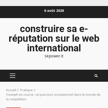
Aller
6 août 2026
au
contenu
construire sa e-
réputation sur le web
international
skpower.it
MENU
PRINCIPAL
Accueil
Pratique
Triumph en course : un parcours exceptionnel dans le monde de
la compétition