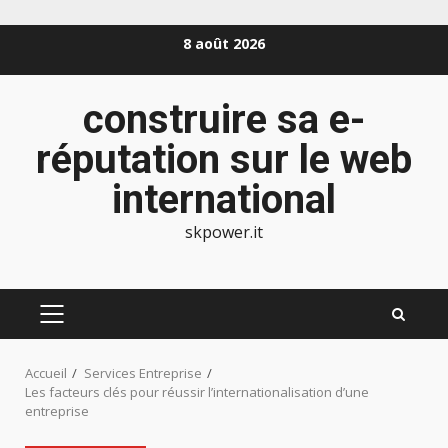
Aller
8 août 2026
au
contenu
construire sa e-
réputation sur le web
international
skpower.it
MENU
PRINCIPAL
Accueil
Services Entreprise
Les facteurs clés pour réussir l’internationalisation d’une
entreprise