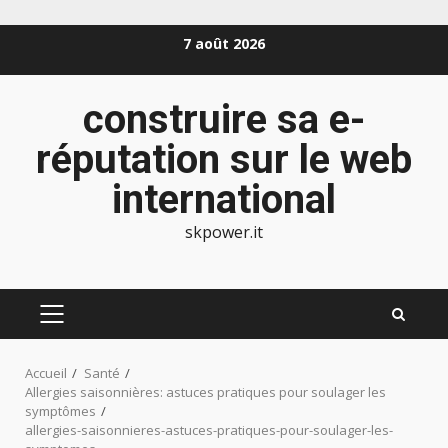
Aller
7 août 2026
au
contenu
construire sa e-
réputation sur le web
international
skpower.it
MENU
PRINCIPAL
Accueil
Santé
Allergies saisonnières: astuces pratiques pour soulager les
symptômes
allergies-saisonnieres-astuces-pratiques-pour-soulager-les-