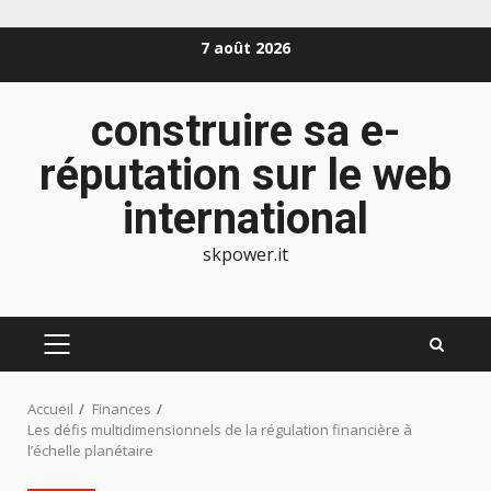
Aller
7 août 2026
au
contenu
construire sa e-
réputation sur le web
international
skpower.it
MENU
PRINCIPAL
Accueil
Finances
Les défis multidimensionnels de la régulation financière à
l’échelle planétaire