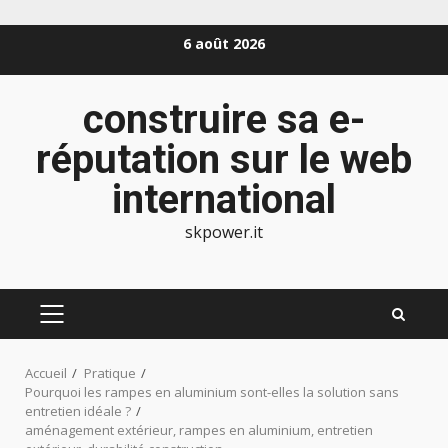
Aller
6 août 2026
au
contenu
construire sa e-
réputation sur le web
international
skpower.it
MENU
PRINCIPAL
Accueil
Pratique
Pourquoi les rampes en aluminium sont-elles la solution sans
entretien idéale ?
aménagement extérieur, rampes en aluminium, entretien