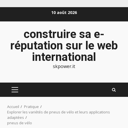
Aller
10 août 2026
au
contenu
construire sa e-
réputation sur le web
international
skpower.it
MENU
PRINCIPAL
Accueil
Pratique
Explorer les variétés de pneus de vélo et leurs applications
adaptées
pneus de vélo