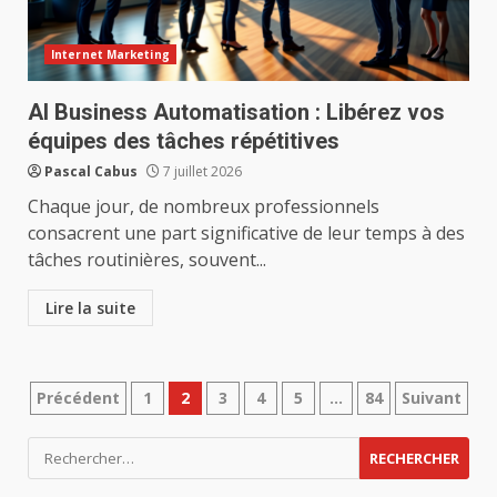
Internet Marketing
AI Business Automatisation : Libérez vos
équipes des tâches répétitives
Pascal Cabus
7 juillet 2026
Chaque jour, de nombreux professionnels
consacrent une part significative de leur temps à des
tâches routinières, souvent...
Lire la suite
Pagination
Précédent
1
2
3
4
5
…
84
Suivant
des
Rechercher :
publications