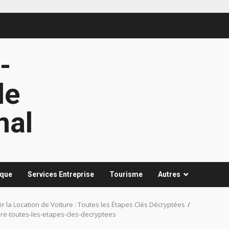
-
le
nal
ique
Services Entreprise
Tourisme
Autres
er la Location de Voiture : Toutes les Étapes Clés Décryptées
ture-toutes-les-etapes-cles-decryptees