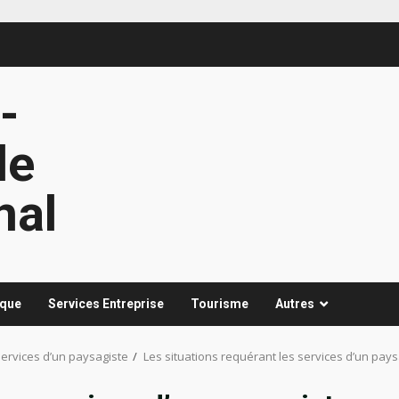
-
le
nal
ique
Services Entreprise
Tourisme
Autres
services d’un paysagiste
Les situations requérant les services d’un pays