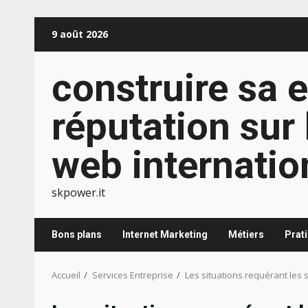
Aller
9 août 2026
au
contenu
construire sa e
réputation sur 
web internatio
skpower.it
Bons plans
Internet Marketing
Métiers
Prat
Accueil
Services Entreprise
Les situations requérant les 