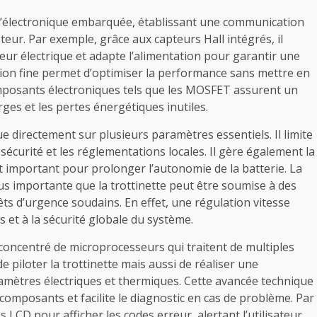
de l’électronique embarquée, établissant une communication
eur. Par exemple, grâce aux capteurs Hall intégrés, il
eur électrique et adapte l’alimentation pour garantir une
tion fine permet d’optimiser la performance sans mettre en
s composants électroniques tels que les MOSFET assurent un
rges et les pertes énergétiques inutiles.
e directement sur plusieurs paramètres essentiels. Il limite
écurité et les réglementations locales. Il gère également la
t important pour prolonger l’autonomie de la batterie. La
lus importante que la trottinette peut être soumise à des
ts d’urgence soudains. En effet, une régulation vitesse
s et à la sécurité globale du système.
 concentré de microprocesseurs qui traitent de multiples
piloter la trottinette mais aussi de réaliser une
ramètres électriques et thermiques. Cette avancée technique
composants et facilite le diagnostic en cas de problème. Par
 LCD pour afficher les codes erreur, alertant l’utilisateur