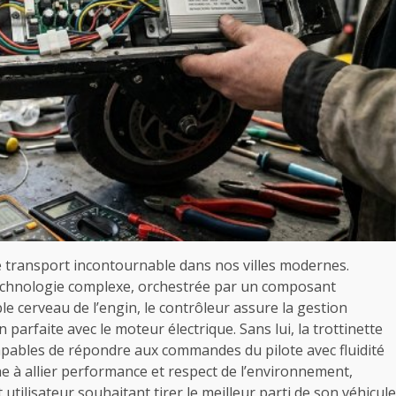
e transport incontournable dans nos villes modernes.
technologie complexe, orchestrée par un composant
le cerveau de l’engin, le contrôleur assure la gestion
n parfaite avec le moteur électrique. Sans lui, la trottinette
capables de répondre aux commandes du pilote avec fluidité
che à allier performance et respect de l’environnement,
utilisateur souhaitant tirer le meilleur parti de son véhicule