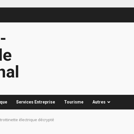
-
le
nal
ique
Services Entreprise
Tourisme
Autres
 trottinette électrique décrypté