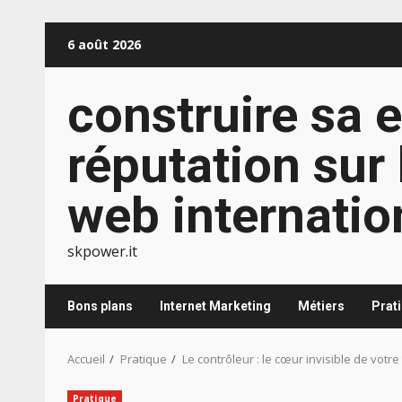
Aller
6 août 2026
au
contenu
construire sa e
réputation sur 
web internatio
skpower.it
Bons plans
Internet Marketing
Métiers
Prat
Accueil
Pratique
Le contrôleur : le cœur invisible de votre
Pratique