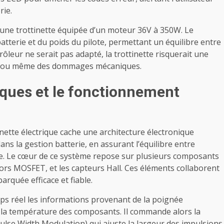
rie.
d’une trottinette équipée d’un moteur 36V à 350W. Le
atterie et du poids du pilote, permettant un équilibre entre
leur ne serait pas adapté, la trottinette risquerait une
ve ou même des dommages mécaniques.
iques et le fonctionnement
tinette électrique cache une architecture électronique
dans la gestion batterie, en assurant l’équilibre entre
ue. Le cœur de ce système repose sur plusieurs composants
tors MOSFET, et les capteurs Hall. Ces éléments collaborent
quée efficace et fiable.
ps réel les informations provenant de la poignée
er la température des composants. Il commande alors la
lse Width Modulation) qui ajuste la largeur des impulsions