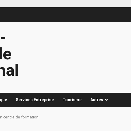
-
le
nal
ique
Services Entreprise
Tourisme
Autres
n centre de formation