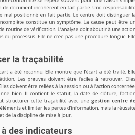
 non-conformité se répète souvent pour une raison simple
e de document incohérent en fait partie. Une responsabilit
 mal positionné en fait partie. Le centre doit distinguer l
 incomplète constitue un symptôme. La cause peut être u
routine de vérification. L’analyse doit aboutir à une actio
cis du processus. Elle ne crée pas une procédure longue. Ell
er la traçabilité
art a été reconnu. Elle montre que l’écart a été traité. Ell
ition. Les preuves doivent être faciles à retrouver. Elle
les doivent être reliées à la session ou à l’action concernée
e bien. Il contient le statut, la date de clôture, l’actio
ut structurer cette traçabilité avec une
gestion centre d
éléments et limiter les pertes d’information, mais la réussit
 de la discipline de mise à jour.
 à des indicateurs