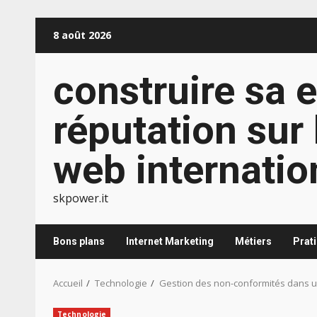
Aller
8 août 2026
au
contenu
construire sa e
réputation sur 
web internatio
skpower.it
Bons plans
Internet Marketing
Métiers
Prat
Accueil
Technologie
Gestion des non-conformités dans u
Technologie