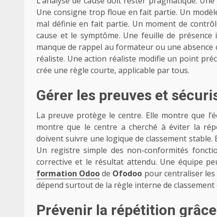
L’analyse de cause doit rester pragmatique. Une
Une consigne trop floue en fait partie. Un modèl
mal définie en fait partie. Un moment de contrôle
cause et le symptôme. Une feuille de présence
manque de rappel au formateur ou une absence de 
réaliste. Une action réaliste modifie un point pré
crée une règle courte, applicable par tous.
Gérer les preuves et sécuris
La preuve protège le centre. Elle montre que l’éc
montre que le centre a cherché à éviter la répét
doivent suivre une logique de classement stable. El
Un registre simple des non-conformités fonctionn
corrective et le résultat attendu. Une équipe pe
formation Odoo
de
Ofodoo
pour centraliser les 
dépend surtout de la règle interne de classement et
Prévenir la répétition grâce