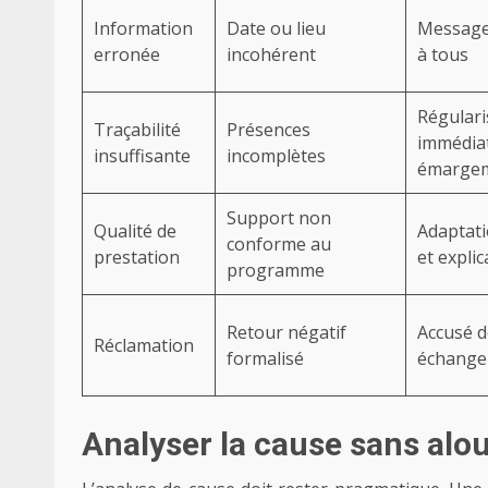
Information
Date ou lieu
Message
erronée
incohérent
à tous
Régulari
Traçabilité
Présences
immédia
insuffisante
incomplètes
émarge
Support non
Qualité de
Adaptati
conforme au
prestation
et explic
programme
Retour négatif
Accusé d
Réclamation
formalisé
échange
Analyser la cause sans alou