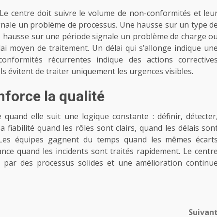
Le centre doit suivre le volume de non-conformités et leu
ignale un problème de processus. Une hausse sur un type d
e hausse sur une période signale un problème de charge o
ai moyen de traitement. Un délai qui s’allonge indique un
onformités récurrentes indique des actions corrective
Ils évitent de traiter uniquement les urgences visibles.
force la qualité
 quand elle suit une logique constante : définir, détecter
a fiabilité quand les rôles sont clairs, quand les délais son
. Les équipes gagnent du temps quand les mêmes écart
nce quand les incidents sont traités rapidement. Le centr
ée par des processus solides et une amélioration continu
Suivan