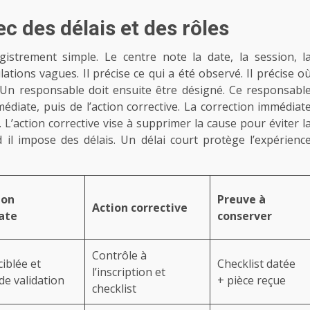
c des délais et des rôles
strement simple. Le centre note la date, la session, l
ulations vagues. Il précise ce qui a été observé. Il précise o
té. Un responsable doit ensuite être désigné. Ce responsabl
mmédiate, puis de l’action corrective. La correction immédiat
. L’action corrective vise à supprimer la cause pour éviter l
 il impose des délais. Un délai court protège l’expérienc
ion
Preuve à
Action corrective
ate
conserver
Contrôle à
ciblée et
Checklist datée
l’inscription et
de validation
+ pièce reçue
checklist