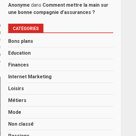
Anonyme
dans
Comment mettre la main sur
une bonne compagnie d’assurances ?
a
CATÉGORIES
ù
e
Bons plans
e
Education
a
e
Finances
Internet Marketing
Loisirs
Métiers
Mode
Non classé
Passions