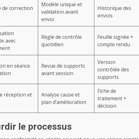
Modèle unique et
 de correction
Historique des
validation avant
envois
envoi
sation
Règle de contrôle
Feuille signée +
te avec
quotidien
compte rendu
ment
Version
on en séance
Revue de supports
contrôlée des
ation
avant session
supports
Fiche de
e réception et
Analyse cause et
traitement +
plan d’amélioration
décision
rdir le processus