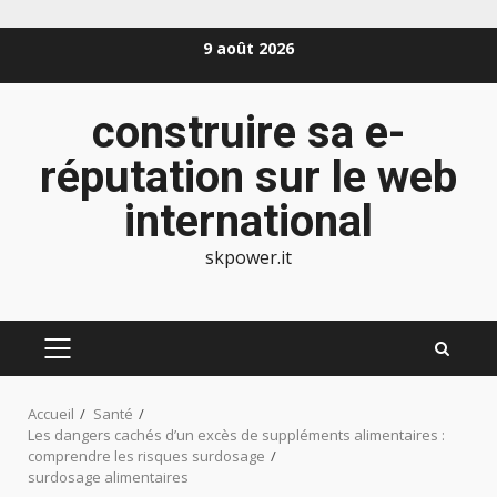
Aller
9 août 2026
au
contenu
construire sa e-
réputation sur le web
international
skpower.it
MENU
PRINCIPAL
Accueil
Santé
Les dangers cachés d’un excès de suppléments alimentaires :
comprendre les risques surdosage
surdosage alimentaires