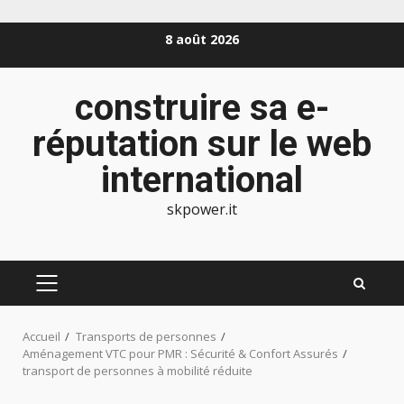
Aller
8 août 2026
au
contenu
construire sa e-
réputation sur le web
international
skpower.it
MENU
PRINCIPAL
Accueil
Transports de personnes
Aménagement VTC pour PMR : Sécurité & Confort Assurés
transport de personnes à mobilité réduite